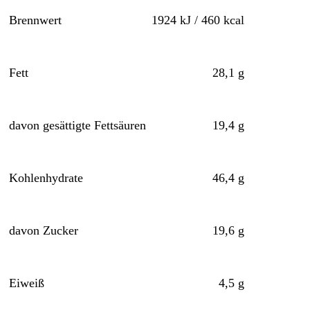
Brennwert
1924 kJ / 460 kcal
Fett
28,1 g
davon gesättigte Fettsäuren
19,4 g
Kohlenhydrate
46,4 g
davon Zucker
19,6 g
Eiweiß
4,5 g