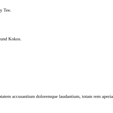
ey Tee.
e und Kokos.
oluptatem accusantium doloremque laudantium, totam rem aperi