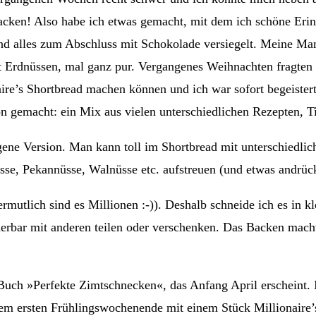
backen! Also habe ich etwas gemacht, mit dem ich schöne Erin
und alles zum Abschluss mit Schokolade versiegelt. Meine M
t Erdnüssen, mal ganz pur. Vergangenes Weihnachten fragten
aire’s Shortbread machen können und ich war sofort begeiste
on gemacht: ein Mix aus vielen unterschiedlichen Rezepten,
ene Version. Man kann toll im Shortbread mit unterschiedli
üsse, Pekannüsse, Walnüsse etc. aufstreuen (und etwas andrüc
rmutlich sind es Millionen :-)). Deshalb schneide ich es in kl
erbar mit anderen teilen oder verschenken. Das Backen macht
 »Perfekte Zimtschnecken«, das Anfang April erscheint. Ich
sem ersten Frühlingswochenende mit einem Stück Millionaire’