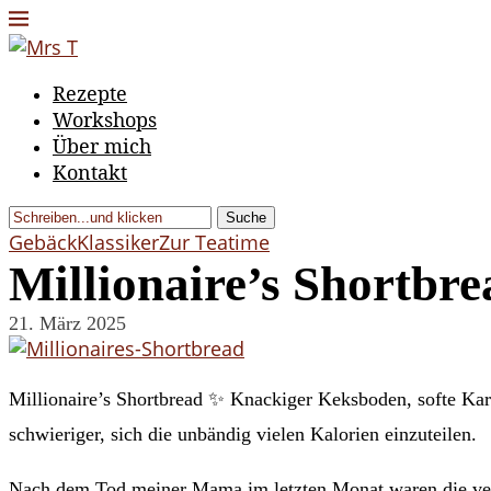
Rezepte
Workshops
Über mich
Kontakt
Suche
Gebäck
Klassiker
Zur Teatime
Millionaire’s Shortbre
21. März 2025
Millionaire’s Shortbread ✨ Knackiger Keksboden, softe Kara
schwieriger, sich die unbändig vielen Kalorien einzuteilen.
Nach dem Tod meiner Mama im letzten Monat waren die ver