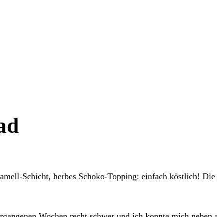
ad
mell-Schicht, herbes Schoko-Topping: einfach köstlich! Die H
gangenen Wochen recht schwer und ich konnte mich neben a