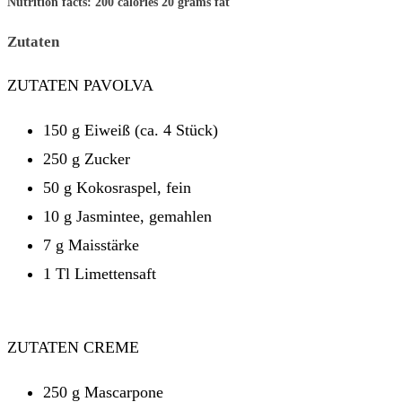
Nutrition facts:
200 calories
20 grams fat
Zutaten
ZUTATEN PAVOLVA
150 g Eiweiß (ca. 4 Stück)
250 g Zucker
50 g Kokosraspel, fein
10 g Jasmintee, gemahlen
7 g Maisstärke
1 Tl Limettensaft
ZUTATEN CREME
250 g Mascarpone